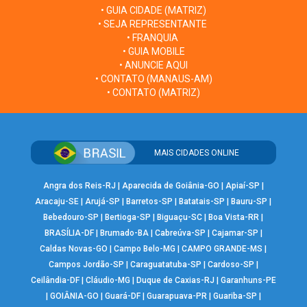
• GUIA CIDADE (MATRIZ)
• SEJA REPRESENTANTE
• FRANQUIA
• GUIA MOBILE
• ANUNCIE AQUI
• CONTATO (MANAUS-AM)
• CONTATO (MATRIZ)
MAIS CIDADES ONLINE
Angra dos Reis-RJ
|
Aparecida de Goiânia-GO
|
Apiaí-SP
|
Aracaju-SE
|
Arujá-SP
|
Barretos-SP
|
Batatais-SP
|
Bauru-SP
|
Bebedouro-SP
|
Bertioga-SP
|
Biguaçu-SC
|
Boa Vista-RR
|
BRASÍLIA-DF
|
Brumado-BA
|
Cabreúva-SP
|
Cajamar-SP
|
Caldas Novas-GO
|
Campo Belo-MG
|
CAMPO GRANDE-MS
|
Campos Jordão-SP
|
Caraguatatuba-SP
|
Cardoso-SP
|
Ceilândia-DF
|
Cláudio-MG
|
Duque de Caxias-RJ
|
Garanhuns-PE
|
GOIÂNIA-GO
|
Guará-DF
|
Guarapuava-PR
|
Guariba-SP
|