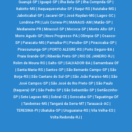
Guarujá-SP
|
Iguapé-SP
|
Ilha Bela-SP
|
Ilha Comprida-SP
|
Itabirito-MG
|
Itaquaquecetuba-SP
|
Itaqui-RS
|
Ituiutaba-MG
|
Jaboticabal-SP
|
Jacareí-SP
|
José Raydan-MG
|
Lages-SC
|
Londrina-PR
|
Luís Correia-PI
|
MANAUS-AM
|
Matão-SP
|
Medianeira-PR
|
Mirassol-SP
|
Mococa-SP
|
Monte Alto-SP
|
Morro Agudo-SP
|
Novo Progresso-PA
|
Olímpia-SP
|
Osasco-
SP
|
Paracatu-MG
|
Parnaíba-PI
|
Peruíbe-SP
|
Piracicaba-SP
|
Pirassununga-SP
|
PORTO ALEGRE-RS
|
Porto Seguro-BA
|
Praia Grande-SP
|
Ribeirão Preto-SP
|
RIO DE JANEIRO-RJ
|
Rolim de Moura-RO
|
Salto-SP
|
SALVADOR-BA
|
Samambaia-DF
|
Santa Maria-RS
|
Santos-SP
|
São Bernardo Campo-SP
|
São
Borja-RS
|
São Caetano do Sul-SP
|
São João Paraíso-MG
|
São
José Campos-SP
|
São José do Rio Preto-SP
|
São Paulo
(Itaquera)-SP
|
São Pedro-SP
|
São Sebastião-SP
|
Sertãozinho-
SP
|
Sete Lagoas-MG
|
Sobral-CE
|
Sorocaba-SP
|
Taguatinga-DF
|
Taiobeiras-MG
|
Tangará da Serra-MT
|
Tarauacá-AC
|
TERESINA-PI
|
Ubatuba-SP
|
Uruguaiana-RS
|
Vila Velha-ES
|
Volta Redonda-RJ
|