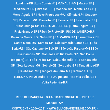
Londrina-PR
|
Luís Correia-PI
|
MANAUS-AM
|
Matão-SP
|
Medianeira-PR
|
Mirassol-SP
|
Mococa-SP
|
Monte Alto-SP
|
Morro Agudo-SP
|
Novo Progresso-PA
|
Olímpia-SP
|
Osasco-
SP
|
Paracatu-MG
|
Parnaíba-PI
|
Peruíbe-SP
|
Piracicaba-SP
|
Pirassununga-SP
|
PORTO ALEGRE-RS
|
Porto Seguro-BA
|
Praia Grande-SP
|
Ribeirão Preto-SP
|
RIO DE JANEIRO-RJ
|
Rolim de Moura-RO
|
Salto-SP
|
SALVADOR-BA
|
Samambaia-DF
|
Santa Maria-RS
|
Santos-SP
|
São Bernardo Campo-SP
|
São
Borja-RS
|
São Caetano do Sul-SP
|
São João Paraíso-MG
|
São
José Campos-SP
|
São José do Rio Preto-SP
|
São Paulo
(Itaquera)-SP
|
São Pedro-SP
|
São Sebastião-SP
|
Sertãozinho-
SP
|
Sete Lagoas-MG
|
Sobral-CE
|
Sorocaba-SP
|
Taguatinga-DF
|
Taiobeiras-MG
|
Tangará da Serra-MT
|
Tarauacá-AC
|
TERESINA-PI
|
Ubatuba-SP
|
Uruguaiana-RS
|
Vila Velha-ES
|
Volta Redonda-RJ
|
REDE DE FRANQUIA - GUIA CIDADE ONLINE ® - UNIDADE:
Manaus-AM
COPYRIGHT • 2006-2021 -
WWW.GUIACIDADEONLINE.COM.BR
-