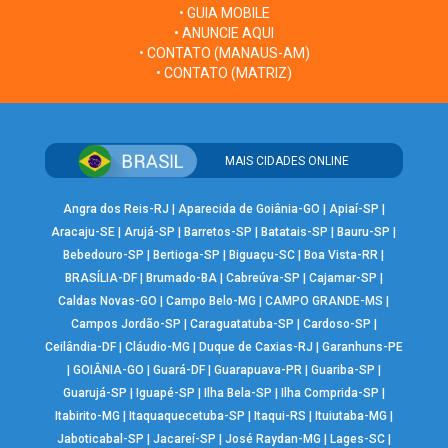
• GUIA MOBILE
• ANUNCIE AQUI
• CONTATO (MANAUS-AM)
• CONTATO (MATRIZ)
MAIS CIDADES ONLINE
Angra dos Reis-RJ
|
Aparecida de Goiânia-GO
|
Apiaí-SP
|
Aracaju-SE
|
Arujá-SP
|
Barretos-SP
|
Batatais-SP
|
Bauru-SP
|
Bebedouro-SP
|
Bertioga-SP
|
Biguaçu-SC
|
Boa Vista-RR
|
BRASÍLIA-DF
|
Brumado-BA
|
Cabreúva-SP
|
Cajamar-SP
|
Caldas Novas-GO
|
Campo Belo-MG
|
CAMPO GRANDE-MS
|
Campos Jordão-SP
|
Caraguatatuba-SP
|
Cardoso-SP
|
Ceilândia-DF
|
Cláudio-MG
|
Duque de Caxias-RJ
|
Garanhuns-PE
|
GOIÂNIA-GO
|
Guará-DF
|
Guarapuava-PR
|
Guariba-SP
|
Guarujá-SP
|
Iguapé-SP
|
Ilha Bela-SP
|
Ilha Comprida-SP
|
Itabirito-MG
|
Itaquaquecetuba-SP
|
Itaqui-RS
|
Ituiutaba-MG
|
Jaboticabal-SP
|
Jacareí-SP
|
José Raydan-MG
|
Lages-SC
|