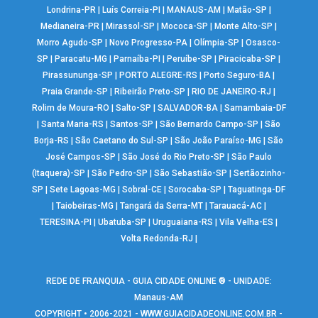
Londrina-PR
|
Luís Correia-PI
|
MANAUS-AM
|
Matão-SP
|
Medianeira-PR
|
Mirassol-SP
|
Mococa-SP
|
Monte Alto-SP
|
Morro Agudo-SP
|
Novo Progresso-PA
|
Olímpia-SP
|
Osasco-
SP
|
Paracatu-MG
|
Parnaíba-PI
|
Peruíbe-SP
|
Piracicaba-SP
|
Pirassununga-SP
|
PORTO ALEGRE-RS
|
Porto Seguro-BA
|
Praia Grande-SP
|
Ribeirão Preto-SP
|
RIO DE JANEIRO-RJ
|
Rolim de Moura-RO
|
Salto-SP
|
SALVADOR-BA
|
Samambaia-DF
|
Santa Maria-RS
|
Santos-SP
|
São Bernardo Campo-SP
|
São
Borja-RS
|
São Caetano do Sul-SP
|
São João Paraíso-MG
|
São
José Campos-SP
|
São José do Rio Preto-SP
|
São Paulo
(Itaquera)-SP
|
São Pedro-SP
|
São Sebastião-SP
|
Sertãozinho-
SP
|
Sete Lagoas-MG
|
Sobral-CE
|
Sorocaba-SP
|
Taguatinga-DF
|
Taiobeiras-MG
|
Tangará da Serra-MT
|
Tarauacá-AC
|
TERESINA-PI
|
Ubatuba-SP
|
Uruguaiana-RS
|
Vila Velha-ES
|
Volta Redonda-RJ
|
REDE DE FRANQUIA - GUIA CIDADE ONLINE ® - UNIDADE:
Manaus-AM
COPYRIGHT • 2006-2021 -
WWW.GUIACIDADEONLINE.COM.BR
-