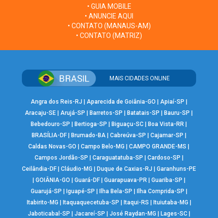
• GUIA MOBILE
• ANUNCIE AQUI
• CONTATO (MANAUS-AM)
• CONTATO (MATRIZ)
MAIS CIDADES ONLINE
Angra dos Reis-RJ
|
Aparecida de Goiânia-GO
|
Apiaí-SP
|
Aracaju-SE
|
Arujá-SP
|
Barretos-SP
|
Batatais-SP
|
Bauru-SP
|
Bebedouro-SP
|
Bertioga-SP
|
Biguaçu-SC
|
Boa Vista-RR
|
BRASÍLIA-DF
|
Brumado-BA
|
Cabreúva-SP
|
Cajamar-SP
|
Caldas Novas-GO
|
Campo Belo-MG
|
CAMPO GRANDE-MS
|
Campos Jordão-SP
|
Caraguatatuba-SP
|
Cardoso-SP
|
Ceilândia-DF
|
Cláudio-MG
|
Duque de Caxias-RJ
|
Garanhuns-PE
|
GOIÂNIA-GO
|
Guará-DF
|
Guarapuava-PR
|
Guariba-SP
|
Guarujá-SP
|
Iguapé-SP
|
Ilha Bela-SP
|
Ilha Comprida-SP
|
Itabirito-MG
|
Itaquaquecetuba-SP
|
Itaqui-RS
|
Ituiutaba-MG
|
Jaboticabal-SP
|
Jacareí-SP
|
José Raydan-MG
|
Lages-SC
|