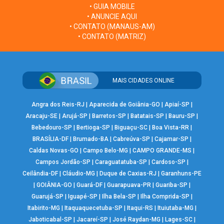
• GUIA MOBILE
• ANUNCIE AQUI
• CONTATO (MANAUS-AM)
• CONTATO (MATRIZ)
MAIS CIDADES ONLINE
Angra dos Reis-RJ
|
Aparecida de Goiânia-GO
|
Apiaí-SP
|
Aracaju-SE
|
Arujá-SP
|
Barretos-SP
|
Batatais-SP
|
Bauru-SP
|
Bebedouro-SP
|
Bertioga-SP
|
Biguaçu-SC
|
Boa Vista-RR
|
BRASÍLIA-DF
|
Brumado-BA
|
Cabreúva-SP
|
Cajamar-SP
|
Caldas Novas-GO
|
Campo Belo-MG
|
CAMPO GRANDE-MS
|
Campos Jordão-SP
|
Caraguatatuba-SP
|
Cardoso-SP
|
Ceilândia-DF
|
Cláudio-MG
|
Duque de Caxias-RJ
|
Garanhuns-PE
|
GOIÂNIA-GO
|
Guará-DF
|
Guarapuava-PR
|
Guariba-SP
|
Guarujá-SP
|
Iguapé-SP
|
Ilha Bela-SP
|
Ilha Comprida-SP
|
Itabirito-MG
|
Itaquaquecetuba-SP
|
Itaqui-RS
|
Ituiutaba-MG
|
Jaboticabal-SP
|
Jacareí-SP
|
José Raydan-MG
|
Lages-SC
|