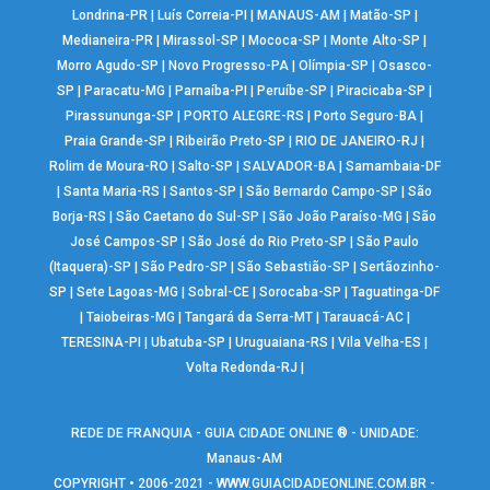
Londrina-PR
|
Luís Correia-PI
|
MANAUS-AM
|
Matão-SP
|
Medianeira-PR
|
Mirassol-SP
|
Mococa-SP
|
Monte Alto-SP
|
Morro Agudo-SP
|
Novo Progresso-PA
|
Olímpia-SP
|
Osasco-
SP
|
Paracatu-MG
|
Parnaíba-PI
|
Peruíbe-SP
|
Piracicaba-SP
|
Pirassununga-SP
|
PORTO ALEGRE-RS
|
Porto Seguro-BA
|
Praia Grande-SP
|
Ribeirão Preto-SP
|
RIO DE JANEIRO-RJ
|
Rolim de Moura-RO
|
Salto-SP
|
SALVADOR-BA
|
Samambaia-DF
|
Santa Maria-RS
|
Santos-SP
|
São Bernardo Campo-SP
|
São
Borja-RS
|
São Caetano do Sul-SP
|
São João Paraíso-MG
|
São
José Campos-SP
|
São José do Rio Preto-SP
|
São Paulo
(Itaquera)-SP
|
São Pedro-SP
|
São Sebastião-SP
|
Sertãozinho-
SP
|
Sete Lagoas-MG
|
Sobral-CE
|
Sorocaba-SP
|
Taguatinga-DF
|
Taiobeiras-MG
|
Tangará da Serra-MT
|
Tarauacá-AC
|
TERESINA-PI
|
Ubatuba-SP
|
Uruguaiana-RS
|
Vila Velha-ES
|
Volta Redonda-RJ
|
REDE DE FRANQUIA - GUIA CIDADE ONLINE ® - UNIDADE:
Manaus-AM
COPYRIGHT • 2006-2021 -
WWW.GUIACIDADEONLINE.COM.BR
-