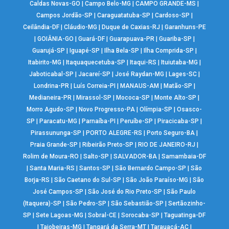
Caldas Novas-GO
|
Campo Belo-MG
|
CAMPO GRANDE-MS
|
Campos Jordão-SP
|
Caraguatatuba-SP
|
Cardoso-SP
|
Ceilândia-DF
|
Cláudio-MG
|
Duque de Caxias-RJ
|
Garanhuns-PE
|
GOIÂNIA-GO
|
Guará-DF
|
Guarapuava-PR
|
Guariba-SP
|
Guarujá-SP
|
Iguapé-SP
|
Ilha Bela-SP
|
Ilha Comprida-SP
|
Itabirito-MG
|
Itaquaquecetuba-SP
|
Itaqui-RS
|
Ituiutaba-MG
|
Jaboticabal-SP
|
Jacareí-SP
|
José Raydan-MG
|
Lages-SC
|
Londrina-PR
|
Luís Correia-PI
|
MANAUS-AM
|
Matão-SP
|
Medianeira-PR
|
Mirassol-SP
|
Mococa-SP
|
Monte Alto-SP
|
Morro Agudo-SP
|
Novo Progresso-PA
|
Olímpia-SP
|
Osasco-
SP
|
Paracatu-MG
|
Parnaíba-PI
|
Peruíbe-SP
|
Piracicaba-SP
|
Pirassununga-SP
|
PORTO ALEGRE-RS
|
Porto Seguro-BA
|
Praia Grande-SP
|
Ribeirão Preto-SP
|
RIO DE JANEIRO-RJ
|
Rolim de Moura-RO
|
Salto-SP
|
SALVADOR-BA
|
Samambaia-DF
|
Santa Maria-RS
|
Santos-SP
|
São Bernardo Campo-SP
|
São
Borja-RS
|
São Caetano do Sul-SP
|
São João Paraíso-MG
|
São
José Campos-SP
|
São José do Rio Preto-SP
|
São Paulo
(Itaquera)-SP
|
São Pedro-SP
|
São Sebastião-SP
|
Sertãozinho-
SP
|
Sete Lagoas-MG
|
Sobral-CE
|
Sorocaba-SP
|
Taguatinga-DF
|
Taiobeiras-MG
|
Tangará da Serra-MT
|
Tarauacá-AC
|