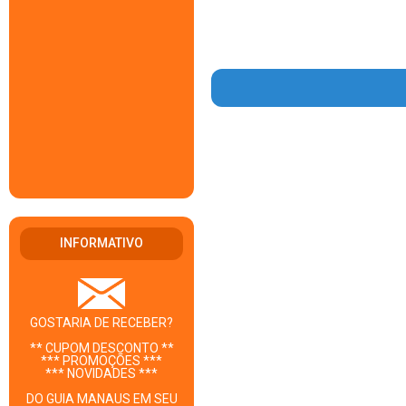
INFORMATIVO
GOSTARIA DE RECEBER?
** CUPOM DESCONTO **
*** PROMOÇÕES ***
*** NOVIDADES ***
DO GUIA MANAUS EM SEU