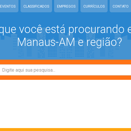
EVENTOS
CLASSIFICADOS
EMPREGOS
CURRÍCULOS
CONTATO
que você está procurando
Manaus-AM e região?