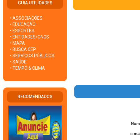
GUIA UTILIDADES
• ASSOCIAÇÕES
• EDUCAÇÃO
• ESPORTES
• ENTIDADES/ONGS
• MAPA
• BUSCA CEP
• SERVIÇOS PÚBLICOS
• SAÚDE
• TEMPO & CLIMA
RECOMENDADOS
Nom
e-mai