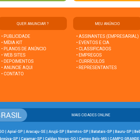
QUER ANUNCIAR ?
MEU ANÚNCIO
• PUBLICIDADE
• ASSINANTES (EMPRESARIAL)
• MÍDIA KIT
• EVENTOS E CIA
• PLANOS DE ANÚNCIO
• CLASSIFICADOS
• WEB SITES
• EMPREGOS
• DEPOIMENTOS
• CURRÍCULOS
• ANUNCIE AQUI
• REPRESENTANTES
• CONTATO
MAIS CIDADES ONLINE
-GO
|
Apiaí-SP
|
Aracaju-SE
|
Arujá-SP
|
Barretos-SP
|
Batatais-SP
|
Bauru-SP
|
Be
breúva-SP
|
Cajamar-SP
|
Caldas Novas-GO
|
Campo Belo-MG
|
CAMPO GRANDE