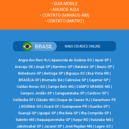
• GUIA MOBILE
• ANUNCIE AQUI
• CONTATO (MANAUS-AM)
• CONTATO (MATRIZ)
MAIS CIDADES ONLINE
Angra dos Reis-RJ
|
Aparecida de Goiânia-GO
|
Apiaí-SP
|
Aracaju-SE
|
Arujá-SP
|
Barretos-SP
|
Batatais-SP
|
Bauru-SP
|
Bebedouro-SP
|
Bertioga-SP
|
Biguaçu-SC
|
Boa Vista-RR
|
BRASÍLIA-DF
|
Brumado-BA
|
Cabreúva-SP
|
Cajamar-SP
|
Caldas Novas-GO
|
Campo Belo-MG
|
CAMPO GRANDE-MS
|
Campos Jordão-SP
|
Caraguatatuba-SP
|
Cardoso-SP
|
Ceilândia-DF
|
Cláudio-MG
|
Duque de Caxias-RJ
|
Garanhuns-PE
|
GOIÂNIA-GO
|
Guará-DF
|
Guarapuava-PR
|
Guariba-SP
|
Guarujá-SP
|
Iguapé-SP
|
Ilha Bela-SP
|
Ilha Comprida-SP
|
Itabirito-MG
|
Itaquaquecetuba-SP
|
Itaqui-RS
|
Ituiutaba-MG
|
Jaboticabal-SP
|
Jacareí-SP
|
José Raydan-MG
|
Lages-SC
|