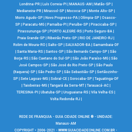
Londrina-PR
|
Luís Correia-PI
|
MANAUS-AM
|
Matão-SP
|
Medianeira-PR
|
Mirassol-SP
|
Mococa-SP
|
Monte Alto-SP
|
Morro Agudo-SP
|
Novo Progresso-PA
|
Olímpia-SP
|
Osasco-
SP
|
Paracatu-MG
|
Parnaíba-PI
|
Peruíbe-SP
|
Piracicaba-SP
|
Pirassununga-SP
|
PORTO ALEGRE-RS
|
Porto Seguro-BA
|
Praia Grande-SP
|
Ribeirão Preto-SP
|
RIO DE JANEIRO-RJ
|
Rolim de Moura-RO
|
Salto-SP
|
SALVADOR-BA
|
Samambaia-DF
|
Santa Maria-RS
|
Santos-SP
|
São Bernardo Campo-SP
|
São
Borja-RS
|
São Caetano do Sul-SP
|
São João Paraíso-MG
|
São
José Campos-SP
|
São José do Rio Preto-SP
|
São Paulo
(Itaquera)-SP
|
São Pedro-SP
|
São Sebastião-SP
|
Sertãozinho-
SP
|
Sete Lagoas-MG
|
Sobral-CE
|
Sorocaba-SP
|
Taguatinga-DF
|
Taiobeiras-MG
|
Tangará da Serra-MT
|
Tarauacá-AC
|
TERESINA-PI
|
Ubatuba-SP
|
Uruguaiana-RS
|
Vila Velha-ES
|
Volta Redonda-RJ
|
REDE DE FRANQUIA - GUIA CIDADE ONLINE ® - UNIDADE:
Manaus-AM
COPYRIGHT • 2006-2021 -
WWW.GUIACIDADEONLINE.COM.BR
-