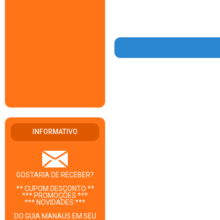
INFORMATIVO
GOSTARIA DE RECEBER?
** CUPOM DESCONTO **
*** PROMOÇÕES ***
*** NOVIDADES ***
DO GUIA MANAUS EM SEU