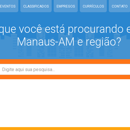
EVENTOS
CLASSIFICADOS
EMPREGOS
CURRÍCULOS
CONTATO
que você está procurando
Manaus-AM e região?