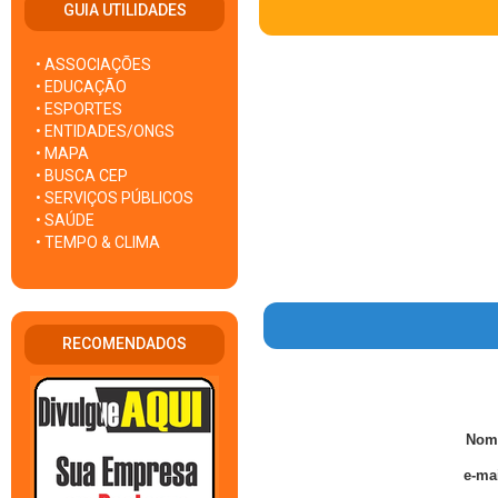
GUIA UTILIDADES
• ASSOCIAÇÕES
• EDUCAÇÃO
• ESPORTES
• ENTIDADES/ONGS
• MAPA
• BUSCA CEP
• SERVIÇOS PÚBLICOS
• SAÚDE
• TEMPO & CLIMA
RECOMENDADOS
Nom
e-mai