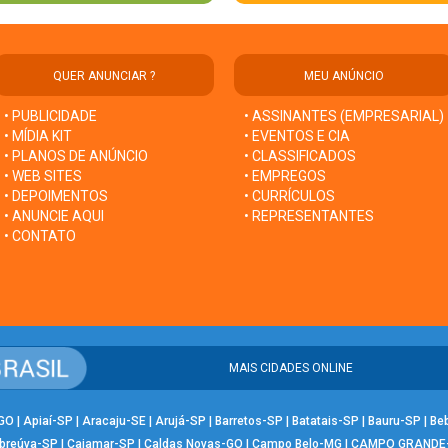
QUER ANUNCIAR ?
MEU ANÚNCIO
• PUBLICIDADE
• ASSINANTES (EMPRESARIAL)
• MÍDIA KIT
• EVENTOS E CIA
• PLANOS DE ANÚNCIO
• CLASSIFICADOS
• WEB SITES
• EMPREGOS
• DEPOIMENTOS
• CURRÍCULOS
• ANUNCIE AQUI
• REPRESENTANTES
• CONTATO
MAIS CIDADES ONLINE
-GO
|
Apiaí-SP
|
Aracaju-SE
|
Arujá-SP
|
Barretos-SP
|
Batatais-SP
|
Bauru-SP
|
Be
breúva-SP
|
Cajamar-SP
|
Caldas Novas-GO
|
Campo Belo-MG
|
CAMPO GRANDE