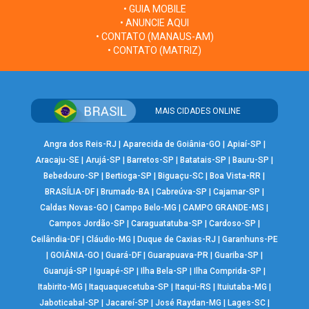
• GUIA MOBILE
• ANUNCIE AQUI
• CONTATO (MANAUS-AM)
• CONTATO (MATRIZ)
MAIS CIDADES ONLINE
Angra dos Reis-RJ
|
Aparecida de Goiânia-GO
|
Apiaí-SP
|
Aracaju-SE
|
Arujá-SP
|
Barretos-SP
|
Batatais-SP
|
Bauru-SP
|
Bebedouro-SP
|
Bertioga-SP
|
Biguaçu-SC
|
Boa Vista-RR
|
BRASÍLIA-DF
|
Brumado-BA
|
Cabreúva-SP
|
Cajamar-SP
|
Caldas Novas-GO
|
Campo Belo-MG
|
CAMPO GRANDE-MS
|
Campos Jordão-SP
|
Caraguatatuba-SP
|
Cardoso-SP
|
Ceilândia-DF
|
Cláudio-MG
|
Duque de Caxias-RJ
|
Garanhuns-PE
|
GOIÂNIA-GO
|
Guará-DF
|
Guarapuava-PR
|
Guariba-SP
|
Guarujá-SP
|
Iguapé-SP
|
Ilha Bela-SP
|
Ilha Comprida-SP
|
Itabirito-MG
|
Itaquaquecetuba-SP
|
Itaqui-RS
|
Ituiutaba-MG
|
Jaboticabal-SP
|
Jacareí-SP
|
José Raydan-MG
|
Lages-SC
|