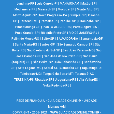
Londrina-PR
|
Luís Correia-PI
|
MANAUS-AM
|
Matão-SP
|
Medianeira-PR
|
Mirassol-SP
|
Mococa-SP
|
Monte Alto-SP
|
Morro Agudo-SP
|
Novo Progresso-PA
|
Olímpia-SP
|
Osasco-
SP
|
Paracatu-MG
|
Parnaíba-PI
|
Peruíbe-SP
|
Piracicaba-SP
|
Pirassununga-SP
|
PORTO ALEGRE-RS
|
Porto Seguro-BA
|
Praia Grande-SP
|
Ribeirão Preto-SP
|
RIO DE JANEIRO-RJ
|
Rolim de Moura-RO
|
Salto-SP
|
SALVADOR-BA
|
Samambaia-DF
|
Santa Maria-RS
|
Santos-SP
|
São Bernardo Campo-SP
|
São
Borja-RS
|
São Caetano do Sul-SP
|
São João Paraíso-MG
|
São
José Campos-SP
|
São José do Rio Preto-SP
|
São Paulo
(Itaquera)-SP
|
São Pedro-SP
|
São Sebastião-SP
|
Sertãozinho-
SP
|
Sete Lagoas-MG
|
Sobral-CE
|
Sorocaba-SP
|
Taguatinga-DF
|
Taiobeiras-MG
|
Tangará da Serra-MT
|
Tarauacá-AC
|
TERESINA-PI
|
Ubatuba-SP
|
Uruguaiana-RS
|
Vila Velha-ES
|
Volta Redonda-RJ
|
REDE DE FRANQUIA - GUIA CIDADE ONLINE ® - UNIDADE:
Manaus-AM
COPYRIGHT • 2006-2021 -
WWW.GUIACIDADEONLINE.COM.BR
-