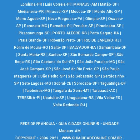
Londrina-PR
|
Luís Correia-PI
|
MANAUS-AM
|
Matão-SP
|
Medianeira-PR
|
Mirassol-SP
|
Mococa-SP
|
Monte Alto-SP
|
Morro Agudo-SP
|
Novo Progresso-PA
|
Olímpia-SP
|
Osasco-
SP
|
Paracatu-MG
|
Parnaíba-PI
|
Peruíbe-SP
|
Piracicaba-SP
|
Pirassununga-SP
|
PORTO ALEGRE-RS
|
Porto Seguro-BA
|
Praia Grande-SP
|
Ribeirão Preto-SP
|
RIO DE JANEIRO-RJ
|
Rolim de Moura-RO
|
Salto-SP
|
SALVADOR-BA
|
Samambaia-DF
|
Santa Maria-RS
|
Santos-SP
|
São Bernardo Campo-SP
|
São
Borja-RS
|
São Caetano do Sul-SP
|
São João Paraíso-MG
|
São
José Campos-SP
|
São José do Rio Preto-SP
|
São Paulo
(Itaquera)-SP
|
São Pedro-SP
|
São Sebastião-SP
|
Sertãozinho-
SP
|
Sete Lagoas-MG
|
Sobral-CE
|
Sorocaba-SP
|
Taguatinga-DF
|
Taiobeiras-MG
|
Tangará da Serra-MT
|
Tarauacá-AC
|
TERESINA-PI
|
Ubatuba-SP
|
Uruguaiana-RS
|
Vila Velha-ES
|
Volta Redonda-RJ
|
REDE DE FRANQUIA - GUIA CIDADE ONLINE ® - UNIDADE:
Manaus-AM
COPYRIGHT • 2006-2021 -
WWW.GUIACIDADEONLINE.COM.BR
-