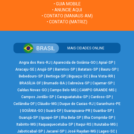
• GUIA MOBILE
• ANUNCIE AQUI
• CONTATO (MANAUS-AM)
• CONTATO (MATRIZ)
MAIS CIDADES ONLINE
Angra dos Reis-RJ
|
Aparecida de Goiânia-GO
|
Apiaí-SP
|
Aracaju-SE
|
Arujá-SP
|
Barretos-SP
|
Batatais-SP
|
Bauru-SP
|
Bebedouro-SP
|
Bertioga-SP
|
Biguaçu-SC
|
Boa Vista-RR
|
BRASÍLIA-DF
|
Brumado-BA
|
Cabreúva-SP
|
Cajamar-SP
|
Caldas Novas-GO
|
Campo Belo-MG
|
CAMPO GRANDE-MS
|
Campos Jordão-SP
|
Caraguatatuba-SP
|
Cardoso-SP
|
Ceilândia-DF
|
Cláudio-MG
|
Duque de Caxias-RJ
|
Garanhuns-PE
|
GOIÂNIA-GO
|
Guará-DF
|
Guarapuava-PR
|
Guariba-SP
|
Guarujá-SP
|
Iguapé-SP
|
Ilha Bela-SP
|
Ilha Comprida-SP
|
Itabirito-MG
|
Itaquaquecetuba-SP
|
Itaqui-RS
|
Ituiutaba-MG
|
Jaboticabal-SP
|
Jacareí-SP
|
José Raydan-MG
|
Lages-SC
|