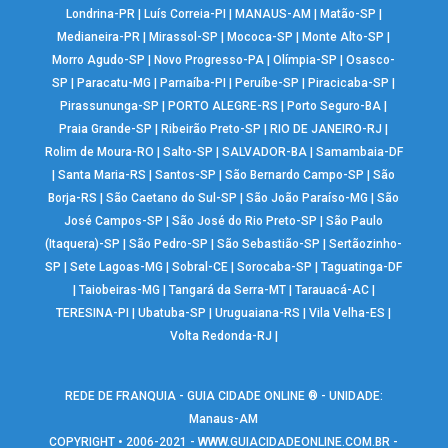
Londrina-PR
|
Luís Correia-PI
|
MANAUS-AM
|
Matão-SP
|
Medianeira-PR
|
Mirassol-SP
|
Mococa-SP
|
Monte Alto-SP
|
Morro Agudo-SP
|
Novo Progresso-PA
|
Olímpia-SP
|
Osasco-
SP
|
Paracatu-MG
|
Parnaíba-PI
|
Peruíbe-SP
|
Piracicaba-SP
|
Pirassununga-SP
|
PORTO ALEGRE-RS
|
Porto Seguro-BA
|
Praia Grande-SP
|
Ribeirão Preto-SP
|
RIO DE JANEIRO-RJ
|
Rolim de Moura-RO
|
Salto-SP
|
SALVADOR-BA
|
Samambaia-DF
|
Santa Maria-RS
|
Santos-SP
|
São Bernardo Campo-SP
|
São
Borja-RS
|
São Caetano do Sul-SP
|
São João Paraíso-MG
|
São
José Campos-SP
|
São José do Rio Preto-SP
|
São Paulo
(Itaquera)-SP
|
São Pedro-SP
|
São Sebastião-SP
|
Sertãozinho-
SP
|
Sete Lagoas-MG
|
Sobral-CE
|
Sorocaba-SP
|
Taguatinga-DF
|
Taiobeiras-MG
|
Tangará da Serra-MT
|
Tarauacá-AC
|
TERESINA-PI
|
Ubatuba-SP
|
Uruguaiana-RS
|
Vila Velha-ES
|
Volta Redonda-RJ
|
REDE DE FRANQUIA - GUIA CIDADE ONLINE ® - UNIDADE:
Manaus-AM
COPYRIGHT • 2006-2021 -
WWW.GUIACIDADEONLINE.COM.BR
-