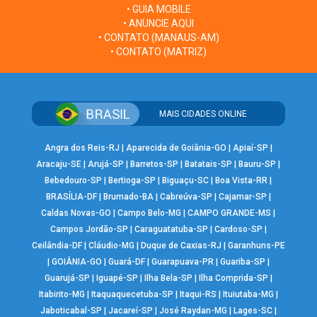
• GUIA MOBILE
• ANUNCIE AQUI
• CONTATO (MANAUS-AM)
• CONTATO (MATRIZ)
MAIS CIDADES ONLINE
Angra dos Reis-RJ
|
Aparecida de Goiânia-GO
|
Apiaí-SP
|
Aracaju-SE
|
Arujá-SP
|
Barretos-SP
|
Batatais-SP
|
Bauru-SP
|
Bebedouro-SP
|
Bertioga-SP
|
Biguaçu-SC
|
Boa Vista-RR
|
BRASÍLIA-DF
|
Brumado-BA
|
Cabreúva-SP
|
Cajamar-SP
|
Caldas Novas-GO
|
Campo Belo-MG
|
CAMPO GRANDE-MS
|
Campos Jordão-SP
|
Caraguatatuba-SP
|
Cardoso-SP
|
Ceilândia-DF
|
Cláudio-MG
|
Duque de Caxias-RJ
|
Garanhuns-PE
|
GOIÂNIA-GO
|
Guará-DF
|
Guarapuava-PR
|
Guariba-SP
|
Guarujá-SP
|
Iguapé-SP
|
Ilha Bela-SP
|
Ilha Comprida-SP
|
Itabirito-MG
|
Itaquaquecetuba-SP
|
Itaqui-RS
|
Ituiutaba-MG
|
Jaboticabal-SP
|
Jacareí-SP
|
José Raydan-MG
|
Lages-SC
|