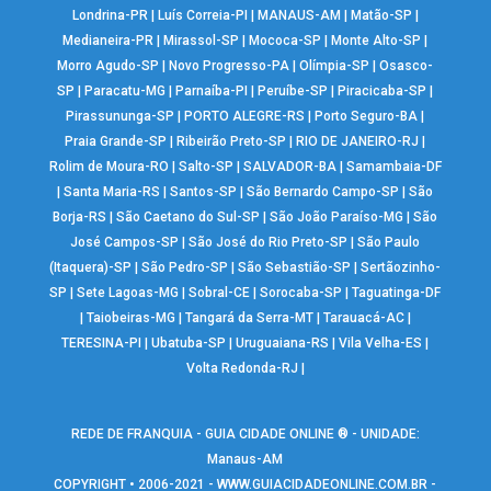
Londrina-PR
|
Luís Correia-PI
|
MANAUS-AM
|
Matão-SP
|
Medianeira-PR
|
Mirassol-SP
|
Mococa-SP
|
Monte Alto-SP
|
Morro Agudo-SP
|
Novo Progresso-PA
|
Olímpia-SP
|
Osasco-
SP
|
Paracatu-MG
|
Parnaíba-PI
|
Peruíbe-SP
|
Piracicaba-SP
|
Pirassununga-SP
|
PORTO ALEGRE-RS
|
Porto Seguro-BA
|
Praia Grande-SP
|
Ribeirão Preto-SP
|
RIO DE JANEIRO-RJ
|
Rolim de Moura-RO
|
Salto-SP
|
SALVADOR-BA
|
Samambaia-DF
|
Santa Maria-RS
|
Santos-SP
|
São Bernardo Campo-SP
|
São
Borja-RS
|
São Caetano do Sul-SP
|
São João Paraíso-MG
|
São
José Campos-SP
|
São José do Rio Preto-SP
|
São Paulo
(Itaquera)-SP
|
São Pedro-SP
|
São Sebastião-SP
|
Sertãozinho-
SP
|
Sete Lagoas-MG
|
Sobral-CE
|
Sorocaba-SP
|
Taguatinga-DF
|
Taiobeiras-MG
|
Tangará da Serra-MT
|
Tarauacá-AC
|
TERESINA-PI
|
Ubatuba-SP
|
Uruguaiana-RS
|
Vila Velha-ES
|
Volta Redonda-RJ
|
REDE DE FRANQUIA - GUIA CIDADE ONLINE ® - UNIDADE:
Manaus-AM
COPYRIGHT • 2006-2021 -
WWW.GUIACIDADEONLINE.COM.BR
-