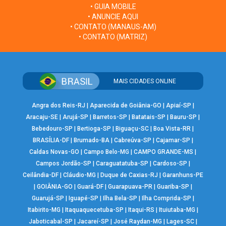
• GUIA MOBILE
• ANUNCIE AQUI
• CONTATO (MANAUS-AM)
• CONTATO (MATRIZ)
MAIS CIDADES ONLINE
Angra dos Reis-RJ
|
Aparecida de Goiânia-GO
|
Apiaí-SP
|
Aracaju-SE
|
Arujá-SP
|
Barretos-SP
|
Batatais-SP
|
Bauru-SP
|
Bebedouro-SP
|
Bertioga-SP
|
Biguaçu-SC
|
Boa Vista-RR
|
BRASÍLIA-DF
|
Brumado-BA
|
Cabreúva-SP
|
Cajamar-SP
|
Caldas Novas-GO
|
Campo Belo-MG
|
CAMPO GRANDE-MS
|
Campos Jordão-SP
|
Caraguatatuba-SP
|
Cardoso-SP
|
Ceilândia-DF
|
Cláudio-MG
|
Duque de Caxias-RJ
|
Garanhuns-PE
|
GOIÂNIA-GO
|
Guará-DF
|
Guarapuava-PR
|
Guariba-SP
|
Guarujá-SP
|
Iguapé-SP
|
Ilha Bela-SP
|
Ilha Comprida-SP
|
Itabirito-MG
|
Itaquaquecetuba-SP
|
Itaqui-RS
|
Ituiutaba-MG
|
Jaboticabal-SP
|
Jacareí-SP
|
José Raydan-MG
|
Lages-SC
|