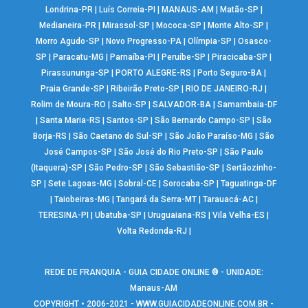
Londrina-PR
|
Luís Correia-PI
|
MANAUS-AM
|
Matão-SP
|
Medianeira-PR
|
Mirassol-SP
|
Mococa-SP
|
Monte Alto-SP
|
Morro Agudo-SP
|
Novo Progresso-PA
|
Olímpia-SP
|
Osasco-
SP
|
Paracatu-MG
|
Parnaíba-PI
|
Peruíbe-SP
|
Piracicaba-SP
|
Pirassununga-SP
|
PORTO ALEGRE-RS
|
Porto Seguro-BA
|
Praia Grande-SP
|
Ribeirão Preto-SP
|
RIO DE JANEIRO-RJ
|
Rolim de Moura-RO
|
Salto-SP
|
SALVADOR-BA
|
Samambaia-DF
|
Santa Maria-RS
|
Santos-SP
|
São Bernardo Campo-SP
|
São
Borja-RS
|
São Caetano do Sul-SP
|
São João Paraíso-MG
|
São
José Campos-SP
|
São José do Rio Preto-SP
|
São Paulo
(Itaquera)-SP
|
São Pedro-SP
|
São Sebastião-SP
|
Sertãozinho-
SP
|
Sete Lagoas-MG
|
Sobral-CE
|
Sorocaba-SP
|
Taguatinga-DF
|
Taiobeiras-MG
|
Tangará da Serra-MT
|
Tarauacá-AC
|
TERESINA-PI
|
Ubatuba-SP
|
Uruguaiana-RS
|
Vila Velha-ES
|
Volta Redonda-RJ
|
REDE DE FRANQUIA - GUIA CIDADE ONLINE ® - UNIDADE:
Manaus-AM
COPYRIGHT • 2006-2021 -
WWW.GUIACIDADEONLINE.COM.BR
-