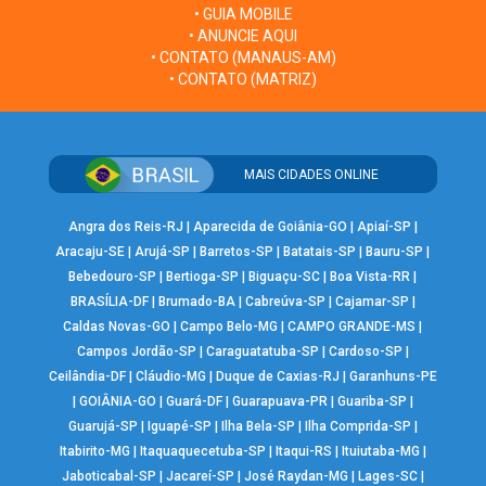
• GUIA MOBILE
• ANUNCIE AQUI
• CONTATO (MANAUS-AM)
• CONTATO (MATRIZ)
MAIS CIDADES ONLINE
Angra dos Reis-RJ
|
Aparecida de Goiânia-GO
|
Apiaí-SP
|
Aracaju-SE
|
Arujá-SP
|
Barretos-SP
|
Batatais-SP
|
Bauru-SP
|
Bebedouro-SP
|
Bertioga-SP
|
Biguaçu-SC
|
Boa Vista-RR
|
BRASÍLIA-DF
|
Brumado-BA
|
Cabreúva-SP
|
Cajamar-SP
|
Caldas Novas-GO
|
Campo Belo-MG
|
CAMPO GRANDE-MS
|
Campos Jordão-SP
|
Caraguatatuba-SP
|
Cardoso-SP
|
Ceilândia-DF
|
Cláudio-MG
|
Duque de Caxias-RJ
|
Garanhuns-PE
|
GOIÂNIA-GO
|
Guará-DF
|
Guarapuava-PR
|
Guariba-SP
|
Guarujá-SP
|
Iguapé-SP
|
Ilha Bela-SP
|
Ilha Comprida-SP
|
Itabirito-MG
|
Itaquaquecetuba-SP
|
Itaqui-RS
|
Ituiutaba-MG
|
Jaboticabal-SP
|
Jacareí-SP
|
José Raydan-MG
|
Lages-SC
|