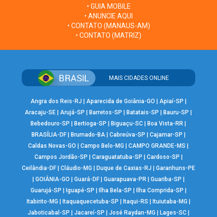
• GUIA MOBILE
• ANUNCIE AQUI
• CONTATO (MANAUS-AM)
• CONTATO (MATRIZ)
MAIS CIDADES ONLINE
Angra dos Reis-RJ
|
Aparecida de Goiânia-GO
|
Apiaí-SP
|
Aracaju-SE
|
Arujá-SP
|
Barretos-SP
|
Batatais-SP
|
Bauru-SP
|
Bebedouro-SP
|
Bertioga-SP
|
Biguaçu-SC
|
Boa Vista-RR
|
BRASÍLIA-DF
|
Brumado-BA
|
Cabreúva-SP
|
Cajamar-SP
|
Caldas Novas-GO
|
Campo Belo-MG
|
CAMPO GRANDE-MS
|
Campos Jordão-SP
|
Caraguatatuba-SP
|
Cardoso-SP
|
Ceilândia-DF
|
Cláudio-MG
|
Duque de Caxias-RJ
|
Garanhuns-PE
|
GOIÂNIA-GO
|
Guará-DF
|
Guarapuava-PR
|
Guariba-SP
|
Guarujá-SP
|
Iguapé-SP
|
Ilha Bela-SP
|
Ilha Comprida-SP
|
Itabirito-MG
|
Itaquaquecetuba-SP
|
Itaqui-RS
|
Ituiutaba-MG
|
Jaboticabal-SP
|
Jacareí-SP
|
José Raydan-MG
|
Lages-SC
|