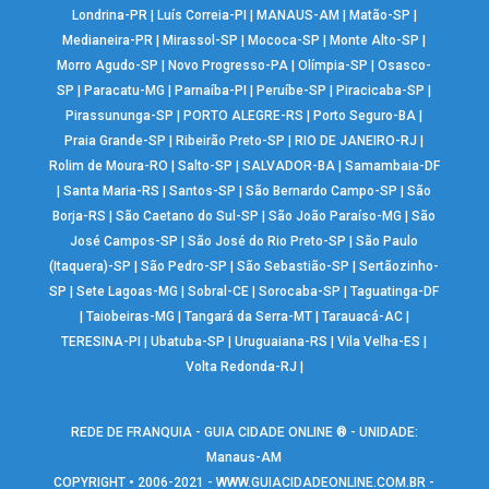
Londrina-PR
|
Luís Correia-PI
|
MANAUS-AM
|
Matão-SP
|
Medianeira-PR
|
Mirassol-SP
|
Mococa-SP
|
Monte Alto-SP
|
Morro Agudo-SP
|
Novo Progresso-PA
|
Olímpia-SP
|
Osasco-
SP
|
Paracatu-MG
|
Parnaíba-PI
|
Peruíbe-SP
|
Piracicaba-SP
|
Pirassununga-SP
|
PORTO ALEGRE-RS
|
Porto Seguro-BA
|
Praia Grande-SP
|
Ribeirão Preto-SP
|
RIO DE JANEIRO-RJ
|
Rolim de Moura-RO
|
Salto-SP
|
SALVADOR-BA
|
Samambaia-DF
|
Santa Maria-RS
|
Santos-SP
|
São Bernardo Campo-SP
|
São
Borja-RS
|
São Caetano do Sul-SP
|
São João Paraíso-MG
|
São
José Campos-SP
|
São José do Rio Preto-SP
|
São Paulo
(Itaquera)-SP
|
São Pedro-SP
|
São Sebastião-SP
|
Sertãozinho-
SP
|
Sete Lagoas-MG
|
Sobral-CE
|
Sorocaba-SP
|
Taguatinga-DF
|
Taiobeiras-MG
|
Tangará da Serra-MT
|
Tarauacá-AC
|
TERESINA-PI
|
Ubatuba-SP
|
Uruguaiana-RS
|
Vila Velha-ES
|
Volta Redonda-RJ
|
REDE DE FRANQUIA - GUIA CIDADE ONLINE ® - UNIDADE:
Manaus-AM
COPYRIGHT • 2006-2021 -
WWW.GUIACIDADEONLINE.COM.BR
-