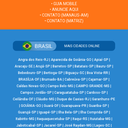
• GUIA MOBILE
• ANUNCIE AQUI
• CONTATO (MANAUS-AM)
• CONTATO (MATRIZ)
MAIS CIDADES ONLINE
Angra dos Reis-RJ
|
Aparecida de Goiânia-GO
|
Apiaí-SP
|
Aracaju-SE
|
Arujá-SP
|
Barretos-SP
|
Batatais-SP
|
Bauru-SP
|
Bebedouro-SP
|
Bertioga-SP
|
Biguaçu-SC
|
Boa Vista-RR
|
BRASÍLIA-DF
|
Brumado-BA
|
Cabreúva-SP
|
Cajamar-SP
|
Caldas Novas-GO
|
Campo Belo-MG
|
CAMPO GRANDE-MS
|
Campos Jordão-SP
|
Caraguatatuba-SP
|
Cardoso-SP
|
Ceilândia-DF
|
Cláudio-MG
|
Duque de Caxias-RJ
|
Garanhuns-PE
|
GOIÂNIA-GO
|
Guará-DF
|
Guarapuava-PR
|
Guariba-SP
|
Guarujá-SP
|
Iguapé-SP
|
Ilha Bela-SP
|
Ilha Comprida-SP
|
Itabirito-MG
|
Itaquaquecetuba-SP
|
Itaqui-RS
|
Ituiutaba-MG
|
Jaboticabal-SP
|
Jacareí-SP
|
José Raydan-MG
|
Lages-SC
|