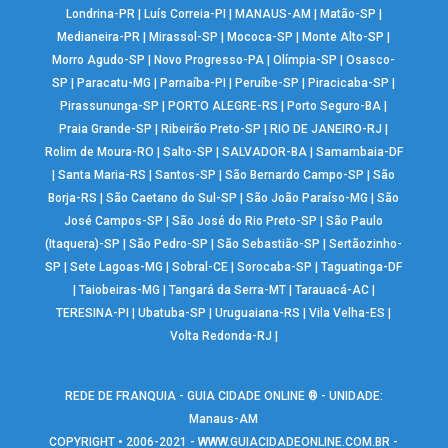
Londrina-PR
|
Luís Correia-PI
|
MANAUS-AM
|
Matão-SP
|
Medianeira-PR
|
Mirassol-SP
|
Mococa-SP
|
Monte Alto-SP
|
Morro Agudo-SP
|
Novo Progresso-PA
|
Olímpia-SP
|
Osasco-
SP
|
Paracatu-MG
|
Parnaíba-PI
|
Peruíbe-SP
|
Piracicaba-SP
|
Pirassununga-SP
|
PORTO ALEGRE-RS
|
Porto Seguro-BA
|
Praia Grande-SP
|
Ribeirão Preto-SP
|
RIO DE JANEIRO-RJ
|
Rolim de Moura-RO
|
Salto-SP
|
SALVADOR-BA
|
Samambaia-DF
|
Santa Maria-RS
|
Santos-SP
|
São Bernardo Campo-SP
|
São
Borja-RS
|
São Caetano do Sul-SP
|
São João Paraíso-MG
|
São
José Campos-SP
|
São José do Rio Preto-SP
|
São Paulo
(Itaquera)-SP
|
São Pedro-SP
|
São Sebastião-SP
|
Sertãozinho-
SP
|
Sete Lagoas-MG
|
Sobral-CE
|
Sorocaba-SP
|
Taguatinga-DF
|
Taiobeiras-MG
|
Tangará da Serra-MT
|
Tarauacá-AC
|
TERESINA-PI
|
Ubatuba-SP
|
Uruguaiana-RS
|
Vila Velha-ES
|
Volta Redonda-RJ
|
REDE DE FRANQUIA - GUIA CIDADE ONLINE ® - UNIDADE:
Manaus-AM
COPYRIGHT • 2006-2021 -
WWW.GUIACIDADEONLINE.COM.BR
-