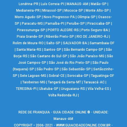
Londrina-PR
|
Luís Correia-PI
|
MANAUS-AM
|
Matão-SP
|
Medianeira-PR
|
Mirassol-SP
|
Mococa-SP
|
Monte Alto-SP
|
Morro Agudo-SP
|
Novo Progresso-PA
|
Olímpia-SP
|
Osasco-
SP
|
Paracatu-MG
|
Parnaíba-PI
|
Peruíbe-SP
|
Piracicaba-SP
|
Pirassununga-SP
|
PORTO ALEGRE-RS
|
Porto Seguro-BA
|
Praia Grande-SP
|
Ribeirão Preto-SP
|
RIO DE JANEIRO-RJ
|
Rolim de Moura-RO
|
Salto-SP
|
SALVADOR-BA
|
Samambaia-DF
|
Santa Maria-RS
|
Santos-SP
|
São Bernardo Campo-SP
|
São
Borja-RS
|
São Caetano do Sul-SP
|
São João Paraíso-MG
|
São
José Campos-SP
|
São José do Rio Preto-SP
|
São Paulo
(Itaquera)-SP
|
São Pedro-SP
|
São Sebastião-SP
|
Sertãozinho-
SP
|
Sete Lagoas-MG
|
Sobral-CE
|
Sorocaba-SP
|
Taguatinga-DF
|
Taiobeiras-MG
|
Tangará da Serra-MT
|
Tarauacá-AC
|
TERESINA-PI
|
Ubatuba-SP
|
Uruguaiana-RS
|
Vila Velha-ES
|
Volta Redonda-RJ
|
REDE DE FRANQUIA - GUIA CIDADE ONLINE ® - UNIDADE:
Manaus-AM
COPYRIGHT • 2006-2021 -
WWW.GUIACIDADEONLINE.COM.BR
-