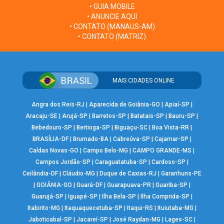
• GUIA MOBILE
• ANUNCIE AQUI
• CONTATO (MANAUS-AM)
• CONTATO (MATRIZ)
MAIS CIDADES ONLINE
Angra dos Reis-RJ
|
Aparecida de Goiânia-GO
|
Apiaí-SP
|
Aracaju-SE
|
Arujá-SP
|
Barretos-SP
|
Batatais-SP
|
Bauru-SP
|
Bebedouro-SP
|
Bertioga-SP
|
Biguaçu-SC
|
Boa Vista-RR
|
BRASÍLIA-DF
|
Brumado-BA
|
Cabreúva-SP
|
Cajamar-SP
|
Caldas Novas-GO
|
Campo Belo-MG
|
CAMPO GRANDE-MS
|
Campos Jordão-SP
|
Caraguatatuba-SP
|
Cardoso-SP
|
Ceilândia-DF
|
Cláudio-MG
|
Duque de Caxias-RJ
|
Garanhuns-PE
|
GOIÂNIA-GO
|
Guará-DF
|
Guarapuava-PR
|
Guariba-SP
|
Guarujá-SP
|
Iguapé-SP
|
Ilha Bela-SP
|
Ilha Comprida-SP
|
Itabirito-MG
|
Itaquaquecetuba-SP
|
Itaqui-RS
|
Ituiutaba-MG
|
Jaboticabal-SP
|
Jacareí-SP
|
José Raydan-MG
|
Lages-SC
|