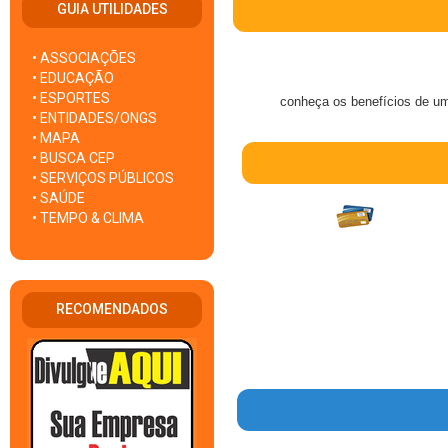
GUIA UTILIDADES
• ASSOCIAÇÕES
• EDUCAÇÃO
• ESPORTES
conheça os benefícios de um
• ENTIDADES/ONGS
• MAPA
• BUSCA CEP
• SERVIÇOS PÚBLICOS
• SAÚDE
• TEMPO & CLIMA
RECOMENDADOS