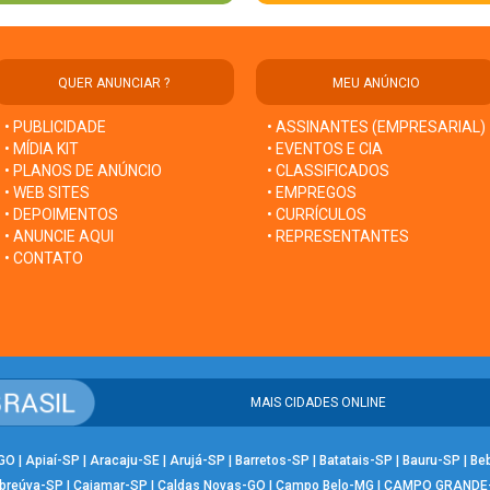
QUER ANUNCIAR ?
MEU ANÚNCIO
• PUBLICIDADE
• ASSINANTES (EMPRESARIAL)
• MÍDIA KIT
• EVENTOS E CIA
• PLANOS DE ANÚNCIO
• CLASSIFICADOS
• WEB SITES
• EMPREGOS
• DEPOIMENTOS
• CURRÍCULOS
• ANUNCIE AQUI
• REPRESENTANTES
• CONTATO
MAIS CIDADES ONLINE
-GO
|
Apiaí-SP
|
Aracaju-SE
|
Arujá-SP
|
Barretos-SP
|
Batatais-SP
|
Bauru-SP
|
Be
breúva-SP
|
Cajamar-SP
|
Caldas Novas-GO
|
Campo Belo-MG
|
CAMPO GRANDE