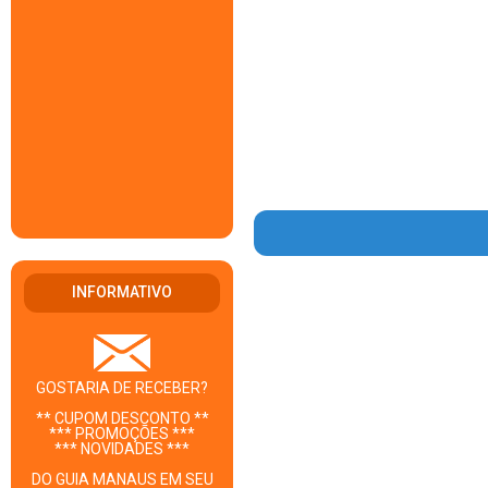
INFORMATIVO
GOSTARIA DE RECEBER?
** CUPOM DESCONTO **
*** PROMOÇÕES ***
*** NOVIDADES ***
DO GUIA MANAUS EM SEU