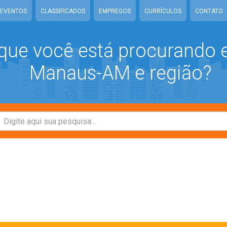
EVENTOS
CLASSIFICADOS
EMPREGOS
CURRÍCULOS
CONTATO
que você está procurando
Manaus-AM e região?