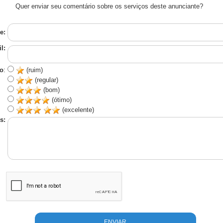
Quer enviar seu comentário sobre os serviços deste anunciante?
e:
l:
o
:
(ruim)
(regular)
(bom)
(ótimo)
(excelente)
s: