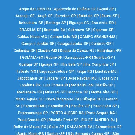
Angra dos Reis-RJ
|
Aparecida de Goiânia-GO
|
Apiaí-SP
|
Aracaju-SE
|
Arujá-SP
|
Barretos-SP
|
Batatais-SP
|
Bauru-SP
|
Bebedouro-SP
|
Bertioga-SP
|
Biguaçu-SC
|
Boa Vista-RR
|
BRASÍLIA-DF
|
Brumado-BA
|
Cabreúva-SP
|
Cajamar-SP
|
Caldas Novas-GO
|
Campo Belo-MG
|
CAMPO GRANDE-MS
|
Campos Jordão-SP
|
Caraguatatuba-SP
|
Cardoso-SP
|
Ceilândia-DF
|
Cláudio-MG
|
Duque de Caxias-RJ
|
Garanhuns-PE
|
GOIÂNIA-GO
|
Guará-DF
|
Guarapuava-PR
|
Guariba-SP
|
Guarujá-SP
|
Iguapé-SP
|
Ilha Bela-SP
|
Ilha Comprida-SP
|
Itabirito-MG
|
Itaquaquecetuba-SP
|
Itaqui-RS
|
Ituiutaba-MG
|
Jaboticabal-SP
|
Jacareí-SP
|
José Raydan-MG
|
Lages-SC
|
Londrina-PR
|
Luís Correia-PI
|
MANAUS-AM
|
Matão-SP
|
Medianeira-PR
|
Mirassol-SP
|
Mococa-SP
|
Monte Alto-SP
|
Morro Agudo-SP
|
Novo Progresso-PA
|
Olímpia-SP
|
Osasco-
SP
|
Paracatu-MG
|
Parnaíba-PI
|
Peruíbe-SP
|
Piracicaba-SP
|
Pirassununga-SP
|
PORTO ALEGRE-RS
|
Porto Seguro-BA
|
Praia Grande-SP
|
Ribeirão Preto-SP
|
RIO DE JANEIRO-RJ
|
Rolim de Moura-RO
|
Salto-SP
|
SALVADOR-BA
|
Samambaia-DF
|
Santa Maria-RS
|
Santos-SP
|
São Bernardo Campo-SP
|
São