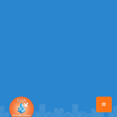
Warning
: Illegal string offset 'EMAIL_AUTOR' in
/home/guiamanausonline/www/class-mb/Seguranca.Class.php
on
line
37
Warning
: Illegal string offset 'DATA_CADASTRO' in
/home/guiamanausonline/www/class-mb/Seguranca.Class.php
on
line
37
Warning
: Illegal string offset 'DESTAQUE' in
/home/guiamanausonline/www/class-mb/Seguranca.Class.php
on
line
37
Warning
: Illegal string offset 'STATUS' in
/home/guiamanausonline/www/class-mb/Seguranca.Class.php
on
line
37