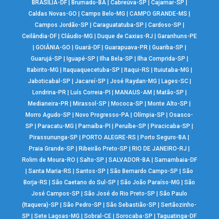
BRASÍLIA-DF
|
Brumado-BA
|
Cabreúva-SP
|
Cajamar-SP
|
Caldas Novas-GO
|
Campo Belo-MG
|
CAMPO GRANDE-MS
|
Campos Jordão-SP
|
Caraguatatuba-SP
|
Cardoso-SP
|
Ceilândia-DF
|
Cláudio-MG
|
Duque de Caxias-RJ
|
Garanhuns-PE
|
GOIÂNIA-GO
|
Guará-DF
|
Guarapuava-PR
|
Guariba-SP
|
Guarujá-SP
|
Iguapé-SP
|
Ilha Bela-SP
|
Ilha Comprida-SP
|
Itabirito-MG
|
Itaquaquecetuba-SP
|
Itaqui-RS
|
Ituiutaba-MG
|
Jaboticabal-SP
|
Jacareí-SP
|
José Raydan-MG
|
Lages-SC
|
Londrina-PR
|
Luís Correia-PI
|
MANAUS-AM
|
Matão-SP
|
Medianeira-PR
|
Mirassol-SP
|
Mococa-SP
|
Monte Alto-SP
|
Morro Agudo-SP
|
Novo Progresso-PA
|
Olímpia-SP
|
Osasco-
SP
|
Paracatu-MG
|
Parnaíba-PI
|
Peruíbe-SP
|
Piracicaba-SP
|
Pirassununga-SP
|
PORTO ALEGRE-RS
|
Porto Seguro-BA
|
Praia Grande-SP
|
Ribeirão Preto-SP
|
RIO DE JANEIRO-RJ
|
Rolim de Moura-RO
|
Salto-SP
|
SALVADOR-BA
|
Samambaia-DF
|
Santa Maria-RS
|
Santos-SP
|
São Bernardo Campo-SP
|
São
Borja-RS
|
São Caetano do Sul-SP
|
São João Paraíso-MG
|
São
José Campos-SP
|
São José do Rio Preto-SP
|
São Paulo
(Itaquera)-SP
|
São Pedro-SP
|
São Sebastião-SP
|
Sertãozinho-
SP
|
Sete Lagoas-MG
|
Sobral-CE
|
Sorocaba-SP
|
Taguatinga-DF