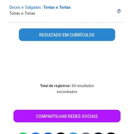
Doces e Salgados:
Tortas e Tortas
Tortas e Tortas
RESULTADO EM CURRÍCULOS
Warning
: mysql_fetch_array() expects parameter 1 to be
resource, array given in
/home/guiamanausonline/www/conteudo_resultado_busca.php
on line
630
Total de registros:
94 resultados
encontrados
COMPARTILHAR REDES SOCIAIS