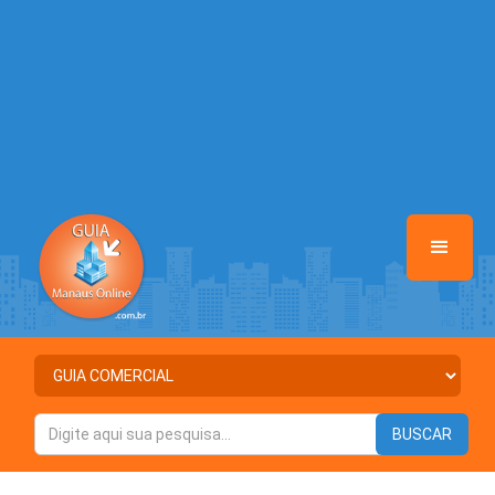
/home/guiamanausonline/www/class-mb/Seguranca.Class.php
on
line
37
Warning
: Illegal string offset 'ATIVO' in
/home/guiamanausonline/www/class-mb/Seguranca.Class.php
on
line
37